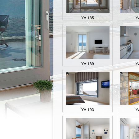
ΥΑ-185
Υ
ΥΑ-189
Υ
ΥΑ-193
Υ