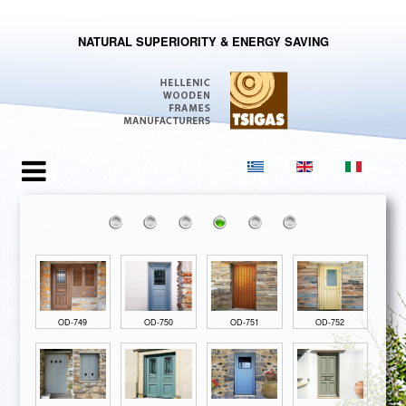
NATURAL SUPERIORITY & ENERGY SAVING
OD-749
OD-750
OD-751
OD-752